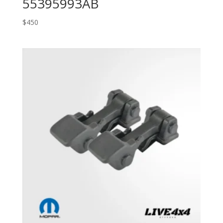
55395993AB
$
450