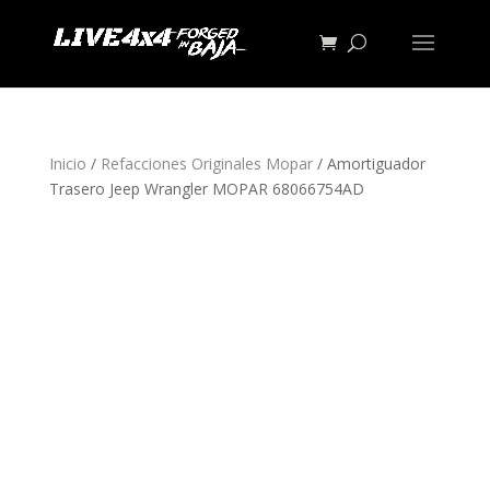
Inicio
/
Refacciones Originales Mopar
/ Amortiguador
Trasero Jeep Wrangler MOPAR 68066754AD