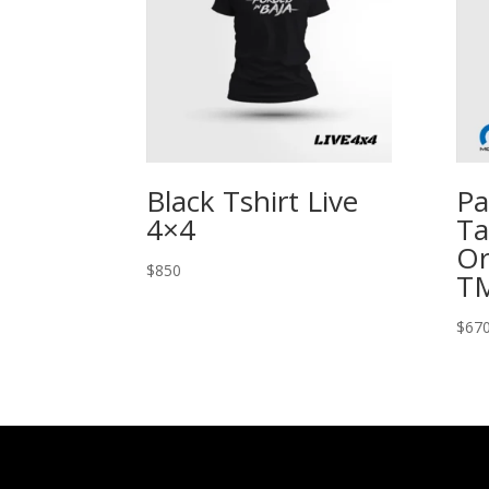
Black Tshirt Live
Pa
4×4
Ta
Or
$
850
T
$
67