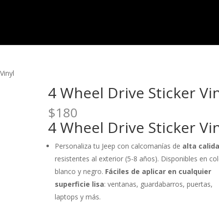
Vinyl
4 Wheel Drive Sticker Vi
$
180
4 Wheel Drive Sticker Vi
Personaliza tu Jeep con calcomanías de
alta calid
resistentes al exterior (5-8 años). Disponibles en co
blanco y negro.
Fáciles de aplicar en cualquier
superficie lisa
: ventanas, guardabarros, puertas,
laptops y más.