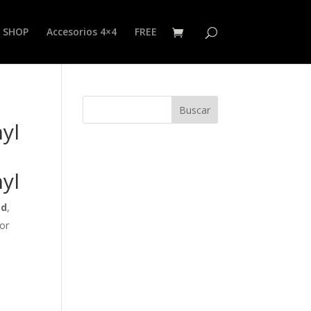
SHOP
Accesorios 4×4
FREE
nyl
nyl
ad
,
lor