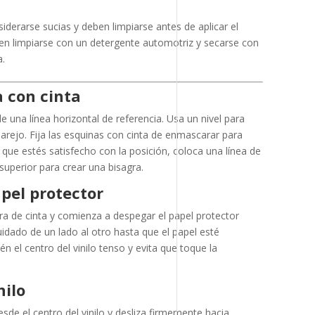
iderarse sucias y deben limpiarse antes de aplicar el
ben limpiarse con un detergente automotriz y secarse con
a.
ja con cinta
 de una línea horizontal de referencia. Usa un nivel para
arejo. Fija las esquinas con cinta de enmascarar para
que estés satisfecho con la posición, coloca una línea de
superior para crear una bisagra.
apel protector
gra de cinta y comienza a despegar el papel protector
idado de un lado al otro hasta que el papel esté
el centro del vinilo tenso y evita que toque la
nilo
de el centro del vinilo y desliza firmemente hacia