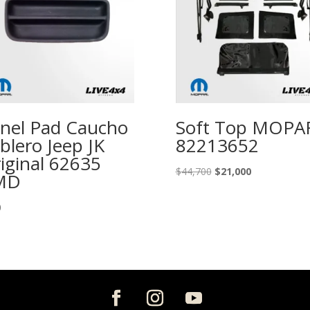
nel Pad Caucho
Soft Top MOPA
blero Jeep JK
82213652
iginal 62635
El
El
$
44,700
$
21,000
MD
precio
precio
original
actual
0
era:
es:
$44,700.
$21,000.